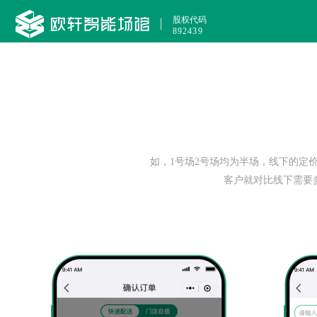
股权代码
|
892439
如，1号场2号场均为半场，线下的定价
客户就对比线下需要多